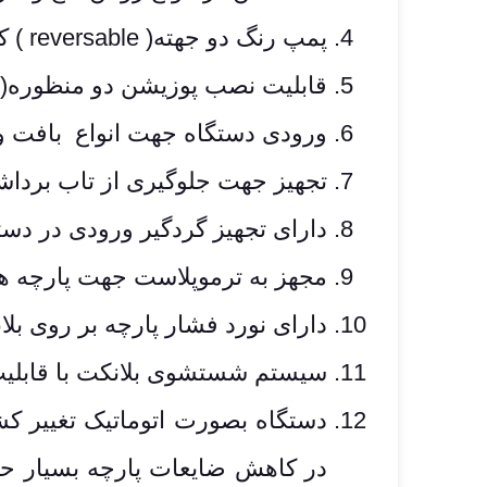
پمپ رنگ دو جهته( reversable ) که تاثیر به سزایی در کاهش مصرف رنگ خواهد داشت.
قابلیت نصب پوزیشن دو منظوره( Combo ) جهت چاپ همزمان با تیغه و مگنت 
ورودی دستگاه جهت انواع بافت و
تجهیز جهت جلوگیری از تاب برداشت
دارای تجهیز گردگیر ورودی در دست
مجهز به ترموپلاست جهت پارچه 
دارای نورد فشار پارچه بر روی ب
سیستم شستشوی بلانکت با قابلیت
دستگاه بصورت اتوماتیک تغییر ک
در کاهش ضایعات پارچه بسیار حی