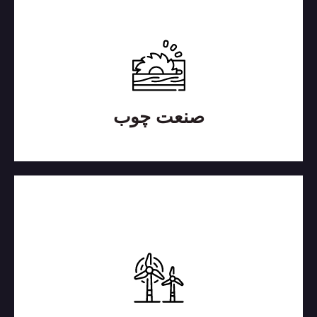
صنعت چوب
روانکارهایی که در صنعت چوب استفاده می شود
میبایست در برابر دمای بالا، مواد شیمیائی و همچنین
تبخیر مقاوم باشند...
بیشتر بدانید
صنعت چوب
صنعت توربین های بادی
هزینه های تولید انرژی باد را با استفاده از روان کننده
های تخصصی کاهش دهید.
بیشتر بدانید